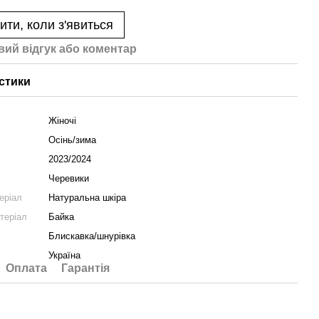
ити, коли з'явиться
вий відгук або коментар
стики
Жіночі
Осінь/зима
2023/2024
Черевики
еріал
Натуральна шкіра
теріал
Байка
Блискавка/шнурівка
Україна
Оплата
Гарантія