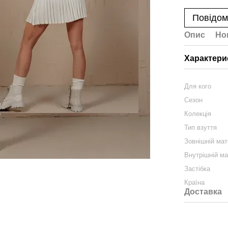
Повідом
Опис
Но
Характери
Для кого
Сезон
Колекція
Тип взуття
Зовнішній мат
Внутрішній ма
Застібка
Країна
Доставка