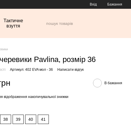
Вхід
Бажання
Тактичне
взуття
евики
черевики Pavlina, розмір 36
ості
Артикул: 402 EVA мол - 36
Написати відгук
грн
В бажання
я відображення накопичувальної знижки
38
39
40
41