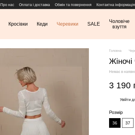
Про нас
Оплата і доставка
Обмін та повернення
Контактна інформація
Чоловіче
Кросівки
Кеди
Черевики
SALE
взуття
Головна
Чер
Жіночі 
Немає в наявн
3 190 
Увійти
дл
%
Розмір
36
37