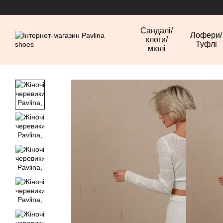
Перейти до основного контенту
Сандалі/
Лофери/
клоги/
Туфлі
мюлі