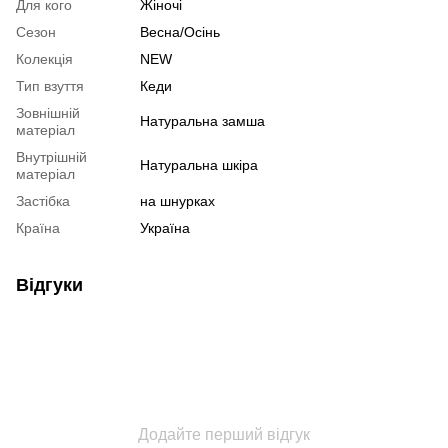
Для кого
Жіночі
Сезон
Весна/Осінь
Колекція
NEW
Тип взуття
Кеди
Зовнішній
Натуральна замша
матеріал
Внутрішній
Натуральна шкіра
матеріал
Застібка
на шнурках
Країна
Україна
Відгуки
Додайте перший відгук