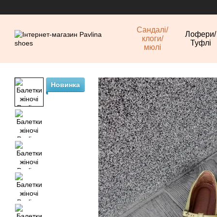
Перейти до основного контенту
Сандалі/
Лофери/
клоги/
Туфлі
мюлі
Новинка