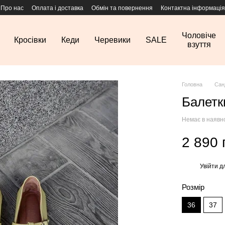
Про нас
Оплата і доставка
Обмін та повернення
Контактна інформація
Чоловіче
Кросівки
Кеди
Черевики
SALE
взуття
Головна
Сан
Балетки
Немає в наявн
2 890 
Увійти
дл
%
Розмір
36
37