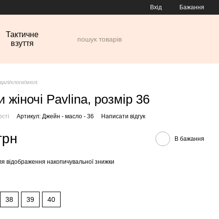
Вхід
Бажання
Тактичне
взуття
далі/клоги/мюлі
 жіночі Pavlina, розмір 36
ості
Артикул: Джейн - масло - 36
Написати відгук
грн
В бажання
я відображення накопичувальної знижки
38
39
40