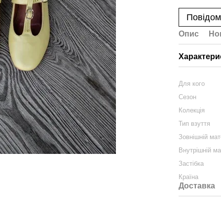
Повідом
Опис
Но
Характери
Для кого
Сезон
Колекція
Тип взуття
Зовнішній мат
Внутрішній ма
Застібка
Країна
Доставка