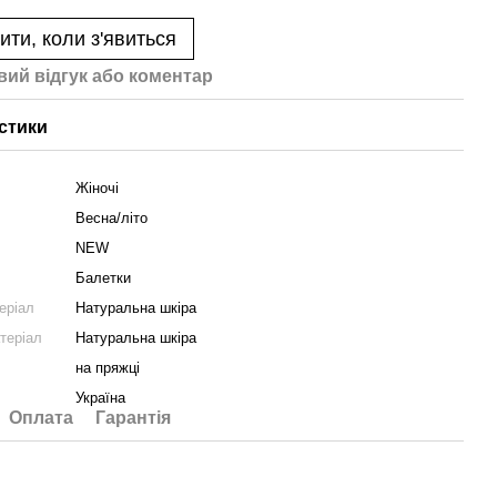
ити, коли з'явиться
вий відгук або коментар
стики
Жіночі
Весна/літо
NEW
Балетки
еріал
Натуральна шкіра
теріал
Натуральна шкіра
на пряжці
Україна
Оплата
Гарантія