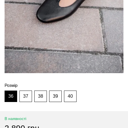
Розмір
36
37
38
39
40
В наявності